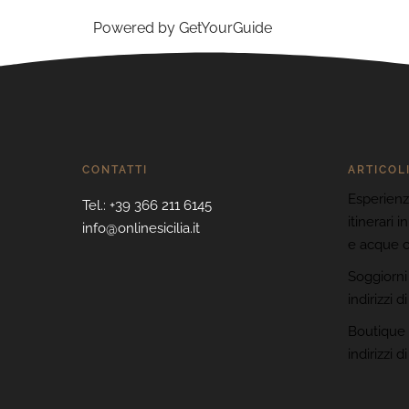
Powered by
GetYourGuide
CONTATTI
ARTICOL
Esperienze
Tel.: +39 366 211 6145
itinerari i
info@onlinesicilia.it
e acque cr
Soggiorni 
indirizzi d
Boutique h
indirizzi 