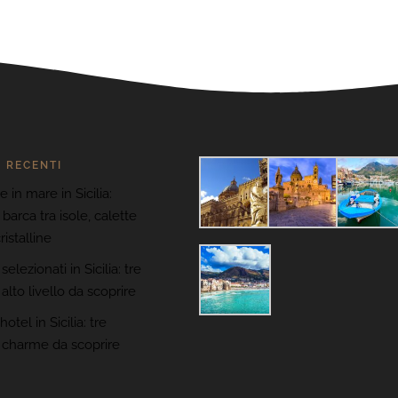
I RECENTI
 in mare in Sicilia:
n barca tra isole, calette
istalline
selezionati in Sicilia: tre
i alto livello da scoprire
otel in Sicilia: tre
di charme da scoprire