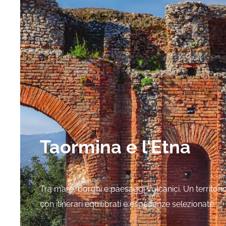
Taormina e l'Etna
Tra mare, borghi e paesaggi vulcanici. Un territori
con itinerari equilibrati e esperienze selezionate.