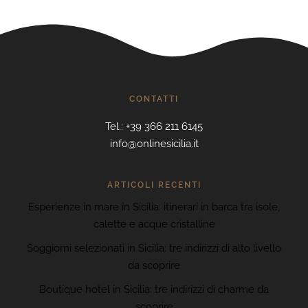
CONTATTI
Tel.: +39 366 211 6145
info@onlinesicilia.it
ARTICOLI RECENTI
Esperienze in mare in Sicilia: itinerari in barca tra isole,
calette e acque cristalline
Soggiorni selezionati in Sicilia: tre indirizzi di alto livello
da scoprire
Boutique hotel in Sicilia: tre indirizzi di charme da
scoprire