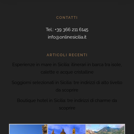
CONTATTI
Tel.: +39 366 211 6145
info@onlinesicilia.it
ARTICOLI RECENTI
Esperienze in mare in Sicilia: itinerari in barca tra isole,
calette e acque cristalline
Soggiorni selezionati in Sicilia: tre indirizzi di alto livello
da scoprire
Boutique hotel in Sicilia: tre indirizzi di charme da
scoprire