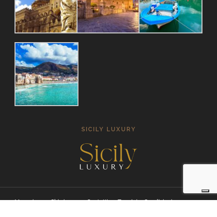
SICILY LUXURY
Magazine
Chi siamo
Contatti
Termini e Condizioni
2026 – © All Right Reserved – Online Sicilia by
Soluzioni Web
– P.IVA