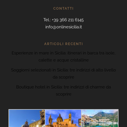
CONTATTI
Tel.: +39 366 211 6145
info@onlinesicilia.it
ARTICOLI RECENTI
Esperienze in mare in Sicilia: itinerari in barca tra isole,
calette e acque cristalline
Soggiorni selezionati in Sicilia: tre indirizzi di alto livello
da scoprire
Boutique hotel in Sicilia: tre indirizzi di charme da
scoprire