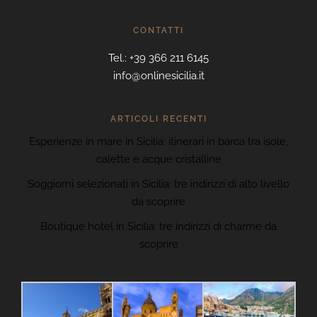
CONTATTI
Tel.: +39 366 211 6145
info@onlinesicilia.it
ARTICOLI RECENTI
Esperienze in mare in Sicilia: itinerari in barca tra isole,
calette e acque cristalline
Soggiorni selezionati in Sicilia: tre indirizzi di alto livello
da scoprire
Boutique hotel in Sicilia: tre indirizzi di charme da
scoprire