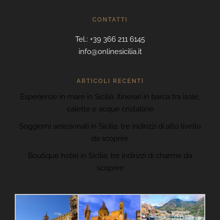
CONTATTI
Tel.: +39 366 211 6145
info@onlinesicilia.it
ARTICOLI RECENTI
Esperienze in mare in Sicilia: itinerari in barca tra isole,
calette e acque cristalline
Soggiorni selezionati in Sicilia: tre indirizzi di alto livello
da scoprire
Boutique hotel in Sicilia: tre indirizzi di charme da
scoprire