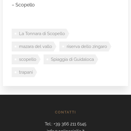
–
Scopello
La Tonnara di Scopello
mazara del vallo
riserva dello zingaro
scopello
Spiaggia di Guidaloca
trapani
CONTATTI
Tel.: +39 366 211 6145