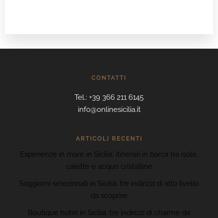
CONTATTI
Tel.: +39 366 211 6145
info@onlinesicilia.it
ARTICOLI RECENTI
Esperienze in mare in Sicilia: itinerari in barca tra isole,
calette e acque cristalline
Soggiorni selezionati in Sicilia: tre indirizzi di alto livello
da scoprire
Boutique hotel in Sicilia: tre indirizzi di charme da